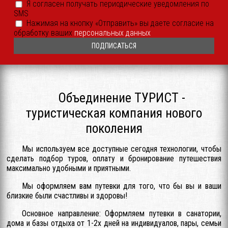
Я согласен получать периодические уведомления по
согласен
SMS
получать
периодические
Согласие
Нажимая на кнопку «Отправить» вы даете согласие на
уведомления
на
обработку ваших
персональных данных
SMS
обработку
или
ПДн
иным
*
способом
*
Объединение ТУРИСТ -
туристическая компания нового
поколения
Мы используем все доступные сегодня технологии, чтобы
сделать подбор туров, оплату и бронирование путешествия
максимально удобными и приятными.
Мы оформляем вам путевки для того, что бы вы и ваши
близкие были счастливы и здоровы!
Основное направление: Оформляем путевки в санатории,
дома и базы отдыха от 1-2х дней на индивидуалов, пары, семьи