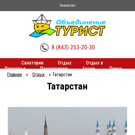
Звенигово
8 (843) 253-20-30
Санатории
Отдых
Отдых в
Поволжье
Пенсионерам
Акции
Поиск
туров
Трансферы
Главная
»
Отдых
»
Татарстан
Вы
Татарстан
здесь