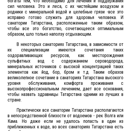
богаты тем, что необходимо для лечения и поддержания
сил человека. Это и леса, с их чистейшим воздухом и
родники с минеральной водой и целебные грязи -все это
исправно готово служить для здоровья человека. И
санатории Татарстана, расположенные таким образом,
чтобы все это богатство, сочетающееся оптимальным
образом, шло только наползу отдыхающим.
В некоторых санаториях Татарстана, в зависимости от
их специализации имеются сочетания таких
оздоравливающих ресурсов, как месторождения
сульфатных вод с содержанием сероводорода,
минеральных источников с высокой концентрацией таких
элементов как йод, бор, бром и т.д. Таким образов
великолепное сочетание в санаториях Татарстана высокого
уровня обслуживания, комфорта проживания с
высокопрофессиональным лечением, дает все основания,
чтобы назвать здравницы Татарстана одними из лучших в
стране.
Практически все санатории Татарстана располагаются
в непосредственной близости от водоемов - рек Волга или
Кама. Но даже если не удалось попасть в один из
приближенных к воде, во всех санаториях Татарстана есть