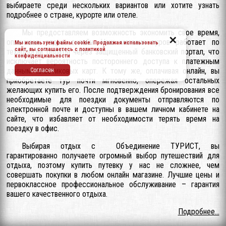
выбираете среди нескольких вариантов или хотите узнать
подробнее о стране, курорте или отеле.
Мы предоставляем возможность экономить свое время,
✕
оплачивая отдых онлайн. Наш магазин туров работает по
Мы используем файлы cookie. Продолжая использовать
сайт, вы соглашаетесь c
политикой
технологии оплаты через защищенный банковский портал, что
конфиденциальности
исключает вероятность постороннего доступа к платежным
данным пластиковых карт. К тому же, оплачивая онлайн, вы
Согласен
приобретаете тур почти мгновенно, опережая остальных
желающих купить его. После подтверждения бронирования все
необходимые для поездки документы отправляются по
электронной почте и доступны в вашем личном кабинете на
сайте, что избавляет от необходимости терять время на
поездку в офис.
Выбирая отдых с Объединение ТУРИСТ, вы
гарантированно получаете огромный выбор путешествий для
отдыха, поэтому купить путевку у нас не сложнее, чем
совершать покупки в любом онлайн магазине. Лучшие цены и
первоклассное профессиональное обслуживание – гарантия
вашего качественного отдыха.
Подробнее...