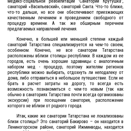
медико-социальной реабилитации "Санаторий Крутушка",
санаторий «Васильевский», санаторий Санта. Что-то ближе,
что-то дальше, но все они обеспечивают приезжающих
качественным лечением и проведением свободного от
процедур времени. А так же обширным перечнем
предлагаемых направлений лечения.
Конечно, в большей или меньшей степени каждый
санаторий Татарстана специализируется на чем-то своем,
особенном. Конечно, не все санатории Татарстана
расположены вблизи столицы республики. В каждом из ее
городов, есть очень хорошие здравницы с аналогичным
набором мед - процедур, поэтому жителям регионов
республики можно выбирать, отдохнуть ли неподалеку от
дома, либо отправиться в небольшое путешествие. Если не
брать в расчет затраты на дорогу, то всегда есть
возможность познакомиться с чем-то новым (так как
обычно в санаториях Татарстана почти всегда организованы
экскурсии) при посещении санатория, расположение
которого не вблизи от родного города.
Итак, какие же санатории Татарстана не локализованы
близи столицы? Это санаторий Бакирово – он находится в
Лениногорском районе, санаторий Ижминводы, находится