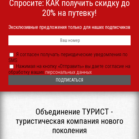
Спросите: КАК получить скидку до
20% на путевку!
Эксклюзивные предложения только для наших подписчиков
Телефон
*
Я
Я согласен получать периодические уведомления по
согласен
SMS
получать
периодические
Согласие
Нажимая на кнопку «Отправить» вы даете согласие на
уведомления
на
обработку ваших
персональных данных
SMS
обработку
или
ПДн
иным
*
способом
*
Объединение ТУРИСТ -
туристическая компания нового
поколения